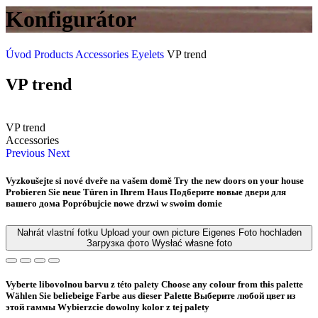
Konfigurátor
Úvod
Products
Accessories
Eyelets
VP trend
VP trend
VP trend
Accessories
Previous
Next
Vyzkoušejte si nové dveře na vašem domě
Try the new doors on your house
Probieren Sie neue Türen in Ihrem Haus
Подберите новые двери для
вашего дома
Popróbujcie nowe drzwi w swoim domie
Nahrát vlastní fotku
Upload your own picture
Eigenes Foto hochladen
Загрузка фото
Wysłać własne foto
Vyberte libovolnou barvu z této palety
Choose any colour from this palette
Wählen Sie beliebeige Farbe aus dieser Palette
Bыберите любой цвет из
этой гаммы
Wybierzcie dowolny kolor z tej palety