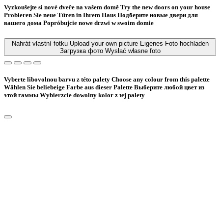
Vyzkoušejte si nové dveře na vašem domě
Try the new doors on your house
Probieren Sie neue Türen in Ihrem Haus
Подберите новые двери для
вашего дома
Popróbujcie nowe drzwi w swoim domie
Nahrát vlastní fotku
Upload your own picture
Eigenes Foto hochladen
Загрузка фото
Wysłać własne foto
Vyberte libovolnou barvu z této palety
Choose any colour from this palette
Wählen Sie beliebeige Farbe aus dieser Palette
Bыберите любой цвет из
этой гаммы
Wybierzcie dowolny kolor z tej palety