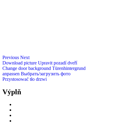
Previous
Next
Download picture
Upravit pozadí dveří
Change door background
Türenhintergrund
anpassen
Выбрать/загрузить фото
Przystosować tło drzwi
Výplň