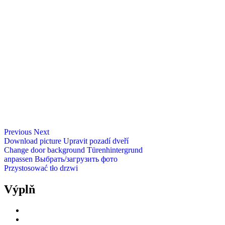
Previous
Next
Download picture
Upravit pozadí dveří
Change door background
Türenhintergrund
anpassen
Выбрать/загрузить фото
Przystosować tło drzwi
Výplň