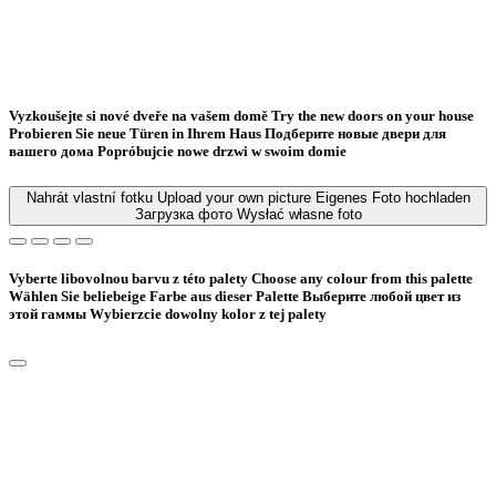
Vyzkoušejte si nové dveře na vašem domě
Try the new doors on your house
Probieren Sie neue Türen in Ihrem Haus
Подберите новые двери для
вашего дома
Popróbujcie nowe drzwi w swoim domie
Nahrát vlastní fotku
Upload your own picture
Eigenes Foto hochladen
Загрузка фото
Wysłać własne foto
Vyberte libovolnou barvu z této palety
Choose any colour from this palette
Wählen Sie beliebeige Farbe aus dieser Palette
Bыберите любой цвет из
этой гаммы
Wybierzcie dowolny kolor z tej palety