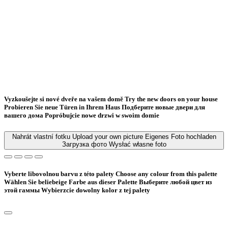
Vyzkoušejte si nové dveře na vašem domě
Try the new doors on your house
Probieren Sie neue Türen in Ihrem Haus
Подберите новые двери для
вашего дома
Popróbujcie nowe drzwi w swoim domie
Nahrát vlastní fotku
Upload your own picture
Eigenes Foto hochladen
Загрузка фото
Wysłać własne foto
Vyberte libovolnou barvu z této palety
Choose any colour from this palette
Wählen Sie beliebeige Farbe aus dieser Palette
Bыберите любой цвет из
этой гаммы
Wybierzcie dowolny kolor z tej palety