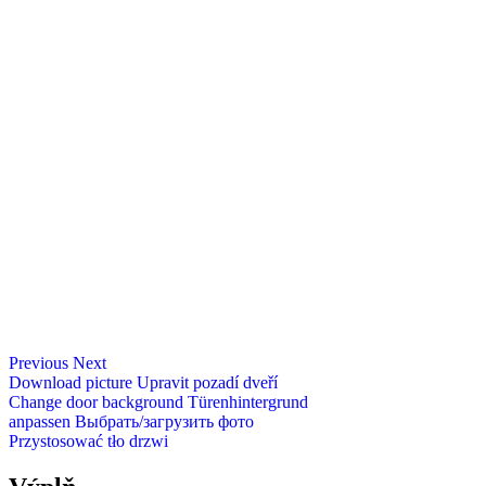
Previous
Next
Download picture
Upravit pozadí dveří
Change door background
Türenhintergrund
anpassen
Выбрать/загрузить фото
Przystosować tło drzwi