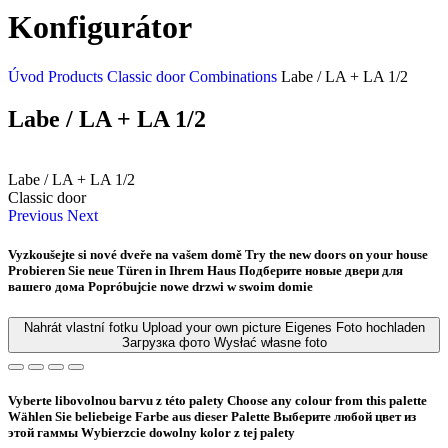
Konfigurátor
Úvod
Products
Classic door
Combinations
Labe / LA + LA 1/2
Labe / LA + LA 1/2
Labe / LA + LA 1/2
Classic door
Previous
Next
Vyzkoušejte si nové dveře na vašem domě
Try the new doors on your house
Probieren Sie neue Türen in Ihrem Haus
Подберите новые двери для
вашего дома
Popróbujcie nowe drzwi w swoim domie
Nahrát vlastní fotku
Upload your own picture
Eigenes Foto hochladen
Загрузка фото
Wysłać własne foto
Vyberte libovolnou barvu z této palety
Choose any colour from this palette
Wählen Sie beliebeige Farbe aus dieser Palette
Bыберите любой цвет из
этой гаммы
Wybierzcie dowolny kolor z tej palety