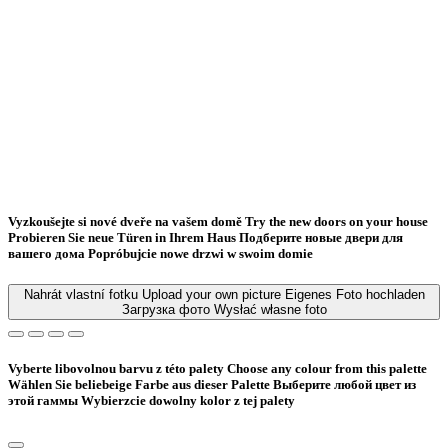
Vyzkoušejte si nové dveře na vašem domě
Try the new doors on your house
Probieren Sie neue Türen in Ihrem Haus
Подберите новые двери для
вашего дома
Popróbujcie nowe drzwi w swoim domie
Nahrát vlastní fotku
Upload your own picture
Eigenes Foto hochladen
Загрузка фото
Wysłać własne foto
Vyberte libovolnou barvu z této palety
Choose any colour from this palette
Wählen Sie beliebeige Farbe aus dieser Palette
Bыберите любой цвет из
этой гаммы
Wybierzcie dowolny kolor z tej palety