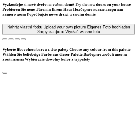
Vyzkoušejte si nové dveře na vašem domě
Try the new doors on your house
Probieren Sie neue Türen in Ihrem Haus
Подберите новые двери для
вашего дома
Popróbujcie nowe drzwi w swoim domie
Nahrát vlastní fotku
Upload your own picture
Eigenes Foto hochladen
Загрузка фото
Wysłać własne foto
Vyberte libovolnou barvu z této palety
Choose any colour from this palette
Wählen Sie beliebeige Farbe aus dieser Palette
Bыберите любой цвет из
этой гаммы
Wybierzcie dowolny kolor z tej palety