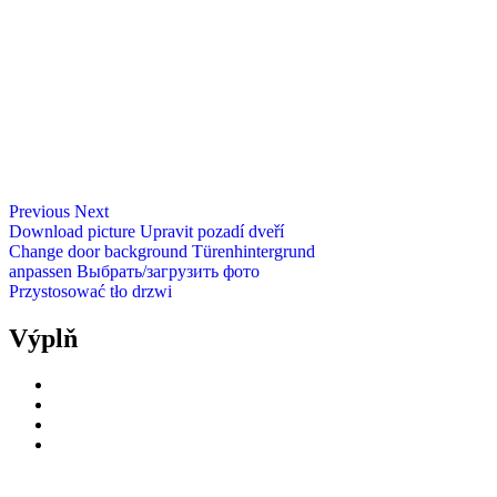
Previous
Next
Download picture
Upravit pozadí dveří
Change door background
Türenhintergrund
anpassen
Выбрать/загрузить фото
Przystosować tło drzwi
Výplň