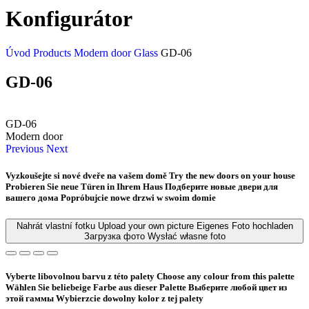
Konfigurátor
Úvod
Products
Modern door
Glass
GD-06
GD-06
GD-06
Modern door
Previous
Next
Vyzkoušejte si nové dveře na vašem domě
Try the new doors on your house
Probieren Sie neue Türen in Ihrem Haus
Подберите новые двери для
вашего дома
Popróbujcie nowe drzwi w swoim domie
Nahrát vlastní fotku
Upload your own picture
Eigenes Foto hochladen
Загрузка фото
Wysłać własne foto
Vyberte libovolnou barvu z této palety
Choose any colour from this palette
Wählen Sie beliebeige Farbe aus dieser Palette
Bыберите любой цвет из
этой гаммы
Wybierzcie dowolny kolor z tej palety