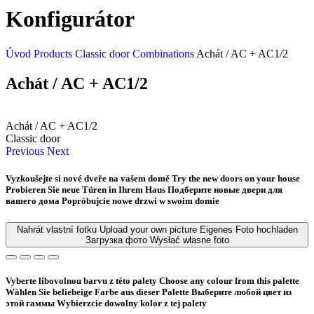
Konfigurátor
Úvod
Products
Classic door
Combinations
Achát / AC + AC1/2
Achát / AC + AC1/2
Achát / AC + AC1/2
Classic door
Previous
Next
Vyzkoušejte si nové dveře na vašem domě
Try the new doors on your house
Probieren Sie neue Türen in Ihrem Haus
Подберите новые двери для
вашего дома
Popróbujcie nowe drzwi w swoim domie
Nahrát vlastní fotku
Upload your own picture
Eigenes Foto hochladen
Загрузка фото
Wysłać własne foto
Vyberte libovolnou barvu z této palety
Choose any colour from this palette
Wählen Sie beliebeige Farbe aus dieser Palette
Bыберите любой цвет из
этой гаммы
Wybierzcie dowolny kolor z tej palety